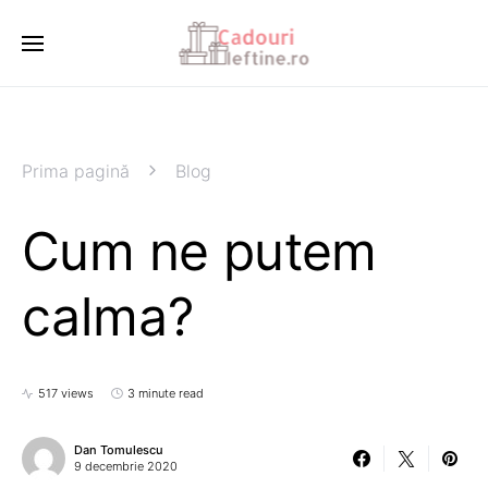
Prima pagină
Blog
Cum ne putem
calma?
517 views
3 minute read
Dan Tomulescu
9 decembrie 2020