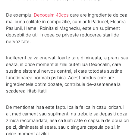
De exemplu,
Dexocalm 40cps
care are ingrediente de cea
mai buna calitate in compozitie, cum ar fi Paducel, Floarea
Pasiunii, Hamei, Roinita si Magneziu, este un supliment
deosebit de util in ceea ce priveste reducerea starii de
nervozitate.
Indiferent ca va enervati foarte tare dimineata, la pranz sau
seara, in orice moment al zilei puteti lua Dexocalm, care
sustine sistemul nervos central, si care totodata sustine
functionarea normala psihica. Acest produs care are
ingredientele optim dozate, contribuie de-asemenea la
scaderea iritabilitatii.
De mentionat insa este faptul ca la fel ca in cazul oricarui
alt medicament sau supliment, nu trebuie sa depasiti doza
zilnica recomandata, asa ca luati cate o capsula de doua ori
pe zi, dimineata si seara, sau o singura capsula pe zi, in
orice moment al zilei.