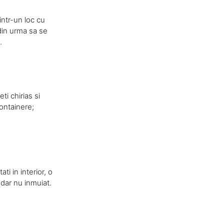
intr-un loc cu
din urma sa se
.
ti chirias si
containere;
ti in interior, o
 dar nu inmuiat.