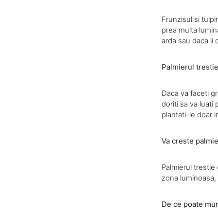
Frunzisul si tulp
prea multa lumin
arda sau daca ii 
Palmierul tresti
Daca va faceti gri
doriti sa va luat
plantati-le doar 
Va creste palmie
Palmierul trestie 
zona luminoasa, c
De ce poate muri