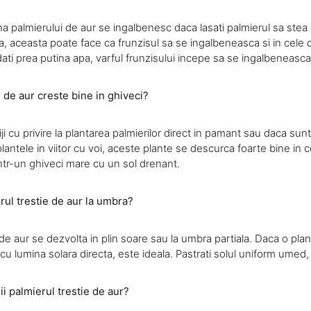
ina palmierului de aur se ingalbenesc daca lasati palmierul sa stea 
a, aceasta poate face ca frunzisul sa se ingalbeneasca si in cele 
dati prea putina apa, varful frunzisului incepe sa se ingalbeneasca
e de aur creste bine in ghiveci?
ji cu privire la plantarea palmierilor direct in pamant sau daca sunte
i plantele in viitor cu voi, aceste plante se descurca foarte bine in 
intr-un ghiveci mare cu un sol drenant.
rul trestie de aur la umbra?
de aur se dezvolta in plin soare sau la umbra partiala. Daca o planta
u lumina solara directa, este ideala. Pastrati solul uniform umed,
i palmierul trestie de aur?