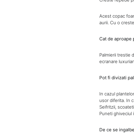
Acest copac foart
aurii. Cu o cres
Cat de aproape po
Palmierii trestie
ecranare luxuriant
Pot fi divizati pa
In cazul plantelo
usor diferita. In
Seifritzii, scoate
Puneti ghiveciul 
De ce se ingalbe