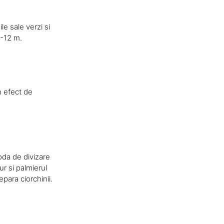
e sale verzi si
0-12 m.
n efect de
oda de divizare
ur si palmierul
epara ciorchinii.