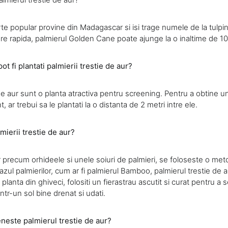
e popular provine din Madagascar si isi trage numele de la tulpinil
tere rapida, palmierul Golden Cane poate ajunge la o inaltime de 1
t fi plantati palmierii trestie de aur?
 de aur sunt o planta atractiva pentru screening. Pentru a obtine u
, ar trebui sa le plantati la o distanta de 2 metri intre ele.
lmierii trestie de aur?
r precum orhideele si unele soiuri de palmieri, se foloseste o met
 cazul palmierilor, cum ar fi palmierul Bamboo, palmierul trestie de a
ti planta din ghiveci, folositi un fierastrau ascutit si curat pentru a s
intr-un sol bine drenat si udati.
neste palmierul trestie de aur?