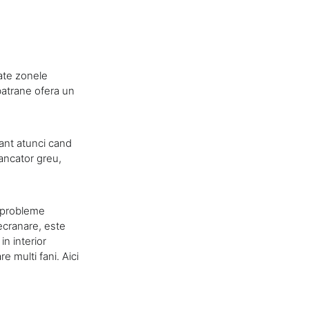
oate zonele
 batrane ofera un
vant atunci cand
mancator greu,
a probleme
 ecranare, este
in interior
e multi fani. Aici