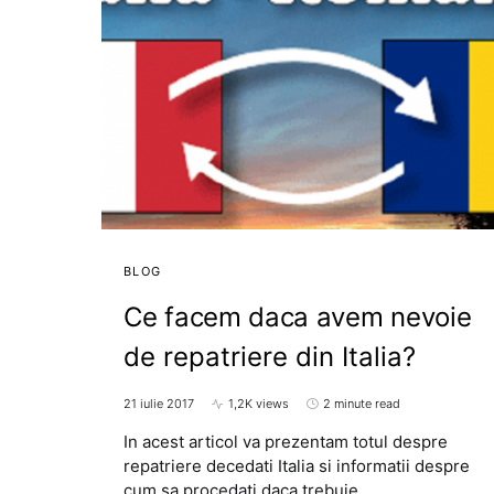
BLOG
Ce facem daca avem nevoie
de repatriere din Italia?
21 iulie 2017
1,2K views
2 minute read
In acest articol va prezentam totul despre
repatriere decedati Italia si informatii despre
cum sa procedati daca trebuie…