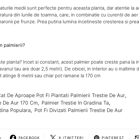
turile medii sunt perfecte pentru aceasta planta, dar atentie la a
tura din lunile de toamna, care, in combinatie cu curentii de aer
aronii pe frunze. Prea putina lumina incetineste cresterea si pre
n palmierii?
te planta? Incet si constant, acest palmier poate creste pana la i
avanul tau are doar 2,5 metri). De obicei, in interior au o inaltime
t atinge 8 metrii sau chiar pot ramane la 170 cm
at De Aproape Pot Fi Plantati Palmierii Trestie De Aur
,
ie De Aur 170 Cm
,
Palmier Trestie In Gradina Ta
,
dina Populara
,
Pot Fi Divizati Palmierii Trestie De Aur
s
FACEBOOK
X (TWITTER)
PINTEREST