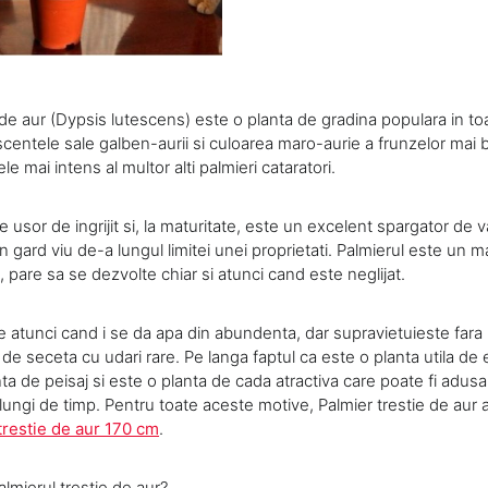
 de aur (Dypsis lutescens) este o planta de gradina populara in t
escentele sale galben-aurii si culoarea maro-aurie a frunzelor mai
e mai intens al multor alti palmieri cataratori.
e usor de ingrijit si, la maturitate, este un excelent spargator de 
n gard viu de-a lungul limitei unei proprietati. Palmierul este un 
t, pare sa se dezvolte chiar si atunci cand este neglijat.
ne atunci cand i se da apa din abundenta, dar supravietuieste far
de seceta cu udari rare. Pe langa faptul ca este o planta utila de
a de peisaj si este o planta de cada atractiva care poate fi adusa 
ungi de timp. Pentru toate aceste motive, Palmier trestie de aur ar
trestie de aur 170 cm
.
lmierul trestie de aur?