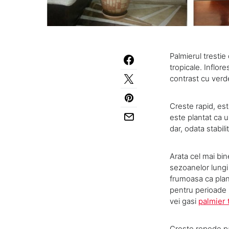
Palmierul trestie
tropicale. Inflor
contrast cu verdel
Creste rapid, est
este plantat ca u
dar, odata stabili
Arata cel mai bi
sezoanelor lungi 
frumoasa ca plant
pentru perioade l
vei gasi
palmier 
Creste repede pa