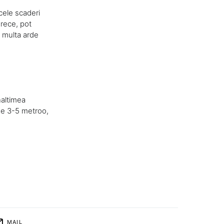
cele scaderi
 rece, pot
a multa arde
naltimea
 de 3-5 metroo,
MAIL