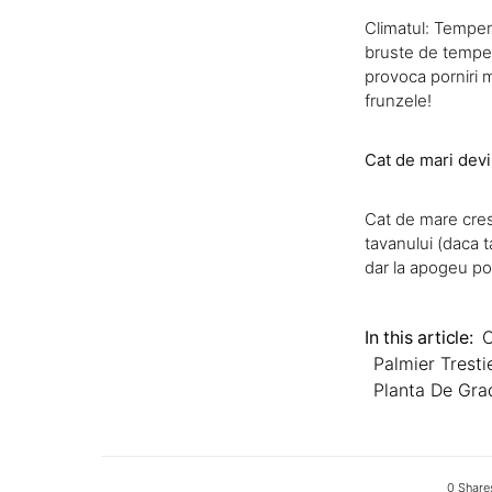
Climatul: Tempera
bruste de tempera
provoca porniri m
frunzele!
Cat de mari devi
Cat de mare cres
tavanului (daca t
dar la apogeu po
In this article:
C
Palmier Trest
Planta De Gra
0 Share