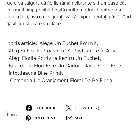
lucru va asigura că florile rămân vibrante și frumoase cât
mai mult timp posibil. Există multe moduri diferite de a
aranja flori, așa că asigurați-vă că experimentați până când
găsiți un stil care vă place.
In this article:
Alege Un Buchet Potrivit
,
Alegeți Florile Proaspete Și Păstrați-Le În Apă
,
Alegi Florile Potrivite Pentru Un Buchet
,
Buchet De Flori Este Un Cadou Clasic Care Este
Întotdeauna Bine Primit
,
Comanda Un Aranjament Floral De Pe Floria
FACEBOOK
X (TWITTER)
0
Shares
PINTEREST
MAIL