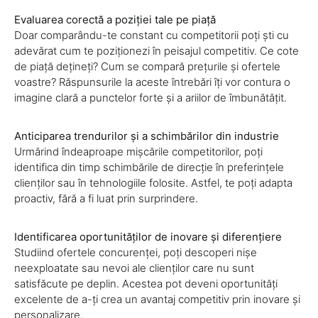
Evaluarea corectă a poziției tale pe piață
Doar comparându-te constant cu competitorii poți ști cu
adevărat cum te poziționezi în peisajul competitiv. Ce cote
de piață dețineți? Cum se compară prețurile și ofertele
voastre? Răspunsurile la aceste întrebări îți vor contura o
imagine clară a punctelor forte și a ariilor de îmbunătățit.
Anticiparea trendurilor și a schimbărilor din industrie
Urmărind îndeaproape mișcările competitorilor, poți
identifica din timp schimbările de direcție în preferințele
clienților sau în tehnologiile folosite. Astfel, te poți adapta
proactiv, fără a fi luat prin surprindere.
Identificarea oportunităților de inovare și diferențiere
Studiind ofertele concurenței, poți descoperi nișe
neexploatate sau nevoi ale clienților care nu sunt
satisfăcute pe deplin. Acestea pot deveni oportunități
excelente de a-ți crea un avantaj competitiv prin inovare și
personalizare.