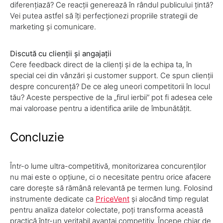
diferențiază? Ce reacții generează în rândul publicului țintă?
Vei putea astfel să îți perfecționezi propriile strategii de
marketing și comunicare.
Discută cu clienții și angajații
Cere feedback direct de la clienți și de la echipa ta, în
special cei din vânzări și customer support. Ce spun clienții
despre concurență? De ce aleg uneori competitorii în locul
tău? Aceste perspective de la „firul ierbii” pot fi adesea cele
mai valoroase pentru a identifica ariile de îmbunătățit.
Concluzie
Într-o lume ultra-competitivă, monitorizarea concurenților
nu mai este o opțiune, ci o necesitate pentru orice afacere
care dorește să rămână relevantă pe termen lung. Folosind
instrumente dedicate ca
PriceVent
și alocând timp regulat
pentru analiza datelor colectate, poți transforma această
practică într-un veritabil avantaj competitiv. Începe chiar de