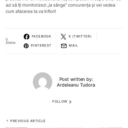
azi să îți monitorizezi „la sânge” concurența și vei vedea
cum afacerea ta va înflori!
FACEBOOK
X (TWITTER)
0
Shares
PINTEREST
MAIL
Post written by:
Ardeleanu Tudora
FOLLOW
PREVIOUS ARTICLE