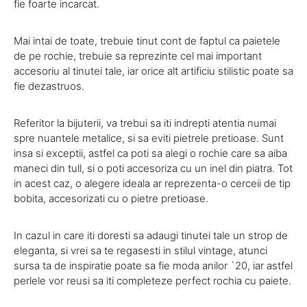
fie foarte incarcat.
Mai intai de toate, trebuie tinut cont de faptul ca paietele
de pe rochie, trebuie sa reprezinte cel mai important
accesoriu al tinutei tale, iar orice alt artificiu stilistic poate sa
fie dezastruos.
Referitor la bijuterii, va trebui sa iti indrepti atentia numai
spre nuantele metalice, si sa eviti pietrele pretioase. Sunt
insa si exceptii, astfel ca poti sa alegi o rochie care sa aiba
maneci din tull, si o poti accesoriza cu un inel din piatra. Tot
in acest caz, o alegere ideala ar reprezenta-o cerceii de tip
bobita, accesorizati cu o pietre pretioase.
In cazul in care iti doresti sa adaugi tinutei tale un strop de
eleganta, si vrei sa te regasesti in stilul vintage, atunci
sursa ta de inspiratie poate sa fie moda anilor `20, iar astfel
perlele vor reusi sa iti completeze perfect rochia cu paiete.