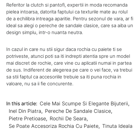
Referitor la clutch si pantofi, expertii in moda recomanda
pielea intoarsa, datorita faptului ca texturile mate au rolul
de a echilibra intreaga aparitie. Pentru sezonul de vara, ar fi
ideal sa alegi o pereche de sandale clasice, care sa aiba un
design simplu, intr-o nuanta neutra.
In cazul in care nu stii sigur daca rochia cu paiete ti se
potriveste, atunci poti sa iti indrepti atentia spre un model
mai discret de rochie, care vine cu aplicatii numai in partea
de sus. Indiferent de alegerea pe care o vei face, va trebui
sa stii faptul ca accesoriile trebuie sa iti puna rochia in
valoare, nu sa ii fie concurente.
In this article:
Cele Mai Scumpe Si Elegante Bijuterii
,
Inel Din Piatra
,
Pereche De Sandale Clasice
,
Pietre Pretioase
,
Rochii De Seara
,
Se Poate Accesoriza Rochia Cu Paiete
,
Tinuta Ideala