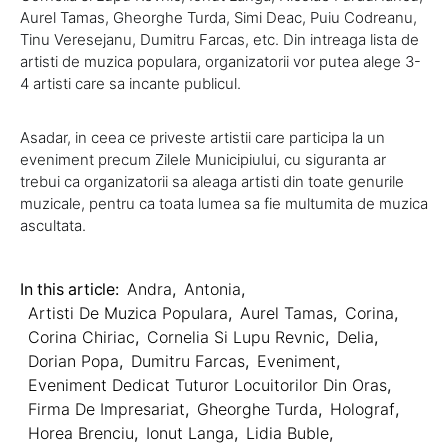
Aurel Tamas, Gheorghe Turda, Simi Deac, Puiu Codreanu,
Tinu Veresejanu, Dumitru Farcas, etc. Din intreaga lista de
artisti de muzica populara, organizatorii vor putea alege 3-
4 artisti care sa incante publicul.
Asadar, in ceea ce priveste artistii care participa la un
eveniment precum Zilele Municipiului, cu siguranta ar
trebui ca organizatorii sa aleaga artisti din toate genurile
muzicale, pentru ca toata lumea sa fie multumita de muzica
ascultata.
In this article:
Andra
,
Antonia
,
Artisti De Muzica Populara
,
Aurel Tamas
,
Corina
,
Corina Chiriac
,
Cornelia Si Lupu Revnic
,
Delia
,
Dorian Popa
,
Dumitru Farcas
,
Eveniment
,
Eveniment Dedicat Tuturor Locuitorilor Din Oras
,
Firma De Impresariat
,
Gheorghe Turda
,
Holograf
,
Horea Brenciu
,
Ionut Langa
,
Lidia Buble
,