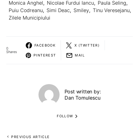
Monica Anghel
,
Nicolae Furdui Iancu
,
Paula Seling
,
Puiu Codreanu
,
Simi Deac
,
Smiley
,
Tinu Veresejanu
,
Zilele Municipiului
FACEBOOK
X (TWITTER)
0
Shares
PINTEREST
MAIL
Post written by:
Dan Tomulescu
FOLLOW
PREVIOUS ARTICLE