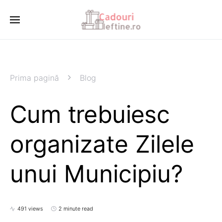
Prima pagină
Blog
Cum trebuiesc
organizate Zilele
unui Municipiu?
491 views
2 minute read