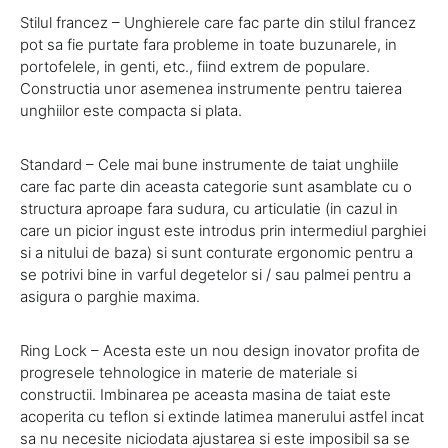
Stilul francez – Unghierele care fac parte din stilul francez
pot sa fie purtate fara probleme in toate buzunarele, in
portofelele, in genti, etc., fiind extrem de populare.
Constructia unor asemenea instrumente pentru taierea
unghiilor este compacta si plata.
Standard – Cele mai bune instrumente de taiat unghiile
care fac parte din aceasta categorie sunt asamblate cu o
structura aproape fara sudura, cu articulatie (in cazul in
care un picior ingust este introdus prin intermediul parghiei
si a nitului de baza) si sunt conturate ergonomic pentru a
se potrivi bine in varful degetelor si / sau palmei pentru a
asigura o parghie maxima.
Ring Lock – Acesta este un nou design inovator profita de
progresele tehnologice in materie de materiale si
constructii. Imbinarea pe aceasta masina de taiat este
acoperita cu teflon si extinde latimea manerului astfel incat
sa nu necesite niciodata ajustarea si este imposibil sa se