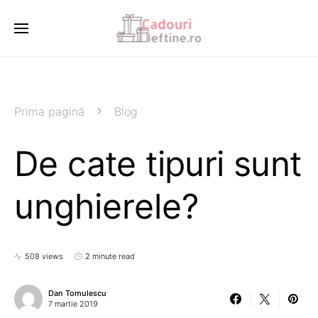
Prima pagină
Blog
De cate tipuri sunt
unghierele?
508 views
2 minute read
Dan Tomulescu
7 martie 2019