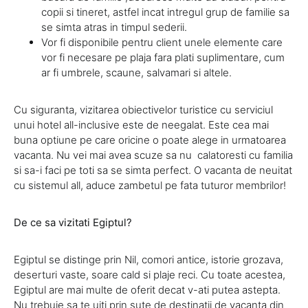
copii si tineret, astfel incat intregul grup de familie sa
se simta atras in timpul sederii.
Vor fi disponibile pentru client unele elemente care
vor fi necesare pe plaja fara plati suplimentare, cum
ar fi umbrele, scaune, salvamari si altele.
Cu siguranta, vizitarea obiectivelor turistice cu serviciul
unui hotel all-inclusive este de neegalat. Este cea mai
buna optiune pe care oricine o poate alege in urmatoarea
vacanta. Nu vei mai avea scuze sa nu calatoresti cu familia
si sa-i faci pe toti sa se simta perfect. O vacanta de neuitat
cu sistemul all, aduce zambetul pe fata tuturor membrilor!
De ce sa vizitati Egiptul?
Egiptul se distinge prin Nil, comori antice, istorie grozava,
deserturi vaste, soare cald si plaje reci. Cu toate acestea,
Egiptul are mai multe de oferit decat v-ati putea astepta.
Nu trebuie sa te uiti prin sute de destinatii de vacanta din