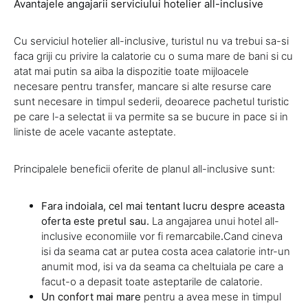
Avantajele angajarii serviciului hotelier all-inclusive
Cu serviciul hotelier all-inclusive, turistul nu va trebui sa-si
faca griji cu privire la calatorie cu o suma mare de bani si cu
atat mai putin sa aiba la dispozitie toate mijloacele
necesare pentru transfer, mancare si alte resurse care
sunt necesare in timpul sederii, deoarece pachetul turistic
pe care l-a selectat ii va permite sa se bucure in pace si in
liniste de acele vacante asteptate.
Principalele beneficii oferite de planul all-inclusive sunt:
Fara indoiala, cel mai tentant lucru despre aceasta
oferta este pretul sau.
La angajarea unui hotel all-
inclusive economiile vor fi remarcabile
.
Cand cineva
isi da seama cat ar putea costa acea calatorie intr-un
anumit mod, isi va da seama ca cheltuiala pe care a
facut-o a depasit toate asteptarile de calatorie.
Un confort mai mare
pentru a avea mese in timpul