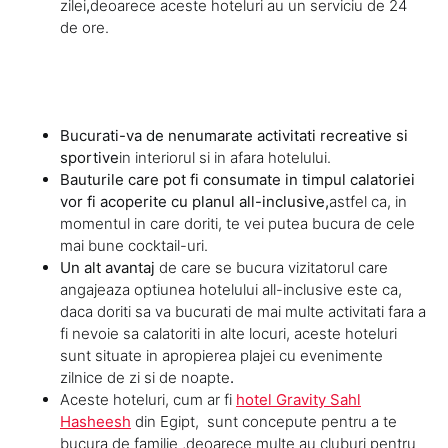
zilei
,
deoarece aceste hoteluri au un serviciu de 24
de ore.
Bucurati-va de nenumarate activitati recreative si
sportive
in interiorul si in afara hotelului.
Bauturile care pot fi consumate in timpul calatoriei
vor fi acoperite cu planul all-inclusive,
astfel ca, in
momentul in care doriti, te vei putea bucura de cele
mai bune cocktail-uri.
Un alt avantaj
de care se bucura vizitatorul care
angajeaza optiunea hotelului all-inclusive este ca,
daca doriti sa va bucurati de mai multe activitati fara a
fi nevoie sa calatoriti in alte locuri, aceste hoteluri
sunt situate in apropierea plajei cu evenimente
zilnice de zi si de noapte
.
Aceste hoteluri, cum ar fi
hotel Gravity Sahl
Hasheesh
din Egipt, sunt concepute pentru a te
bucura de familie ,deoarece multe au cluburi pentru