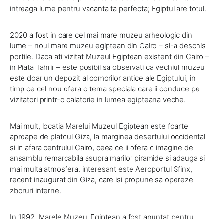
intreaga lume pentru vacanta ta perfecta; Egiptul are totul.
2020 a fost in care cel mai mare muzeu arheologic din
lume – noul mare muzeu egiptean din Cairo – si-a deschis
portile. Daca ati vizitat Muzeul Egiptean existent din Cairo –
in Piata Tahrir – este posibil sa observati ca vechiul muzeu
este doar un depozit al comorilor antice ale Egiptului, in
timp ce cel nou ofera o tema speciala care ii conduce pe
vizitatori printr-o calatorie in lumea egipteana veche.
Mai mult, locatia Marelui Muzeul Egiptean este foarte
aproape de platoul Giza, la marginea desertului occidental
si in afara centrului Cairo, ceea ce ii ofera o imagine de
ansamblu remarcabila asupra marilor piramide si adauga si
mai multa atmosfera. interesant este Aeroportul Sfinx,
recent inaugurat din Giza, care isi propune sa opereze
zboruri interne.
In 1992, Marele Muzeul Egiptean a fost anuntat pentru