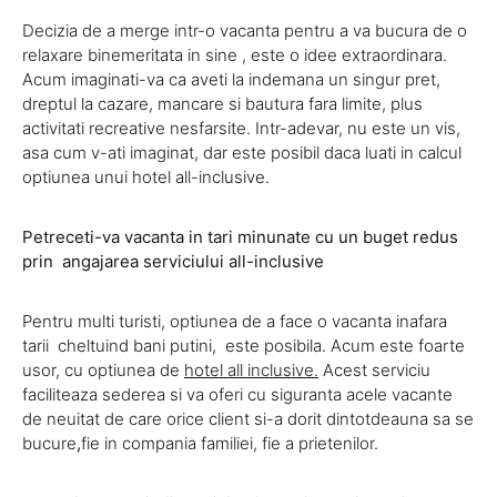
Decizia de a merge intr-o vacanta pentru a va bucura de o
relaxare binemeritata in sine , este o idee extraordinara.
Acum imaginati-va ca aveti la indemana un singur pret,
dreptul la cazare, mancare si bautura fara limite, plus
activitati recreative nesfarsite. Intr-adevar, nu este un vis,
asa cum v-ati imaginat, dar este posibil daca luati in calcul
optiunea unui hotel all-inclusive.
Petreceti-va vacanta in tari minunate cu un buget redus
prin angajarea serviciului all-inclusive
Pentru multi turisti, optiunea de a face o vacanta inafara
tarii cheltuind bani putini, este posibila. Acum este foarte
usor, cu optiunea de
hotel all inclusive.
Acest serviciu
faciliteaza sederea si va oferi cu siguranta acele vacante
de neuitat de care orice client si-a dorit dintotdeauna sa se
bucure
,
fie in compania familiei, fie a prietenilor.