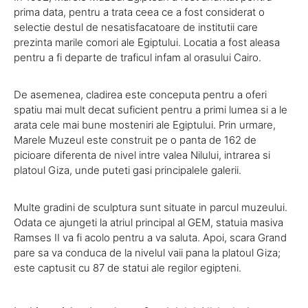
prima data, pentru a trata ceea ce a fost considerat o
selectie destul de nesatisfacatoare de institutii care
prezinta marile comori ale Egiptului. Locatia a fost aleasa
pentru a fi departe de traficul infam al orasului Cairo.
De asemenea, cladirea este conceputa pentru a oferi
spatiu mai mult decat suficient pentru a primi lumea si a le
arata cele mai bune mosteniri ale Egiptului. Prin urmare,
Marele Muzeul este construit pe o panta de 162 de
picioare diferenta de nivel intre valea Nilului, intrarea si
platoul Giza, unde puteti gasi principalele galerii.
Multe gradini de sculptura sunt situate in parcul muzeului.
Odata ce ajungeti la atriul principal al GEM, statuia masiva
Ramses II va fi acolo pentru a va saluta. Apoi, scara Grand
pare sa va conduca de la nivelul vaii pana la platoul Giza;
este captusit cu 87 de statui ale regilor egipteni.