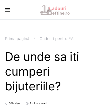
Prima pagină
Cadouri pentru EA
De unde sa iti
cumperi
bijuteriile?
509 views
2 minute read