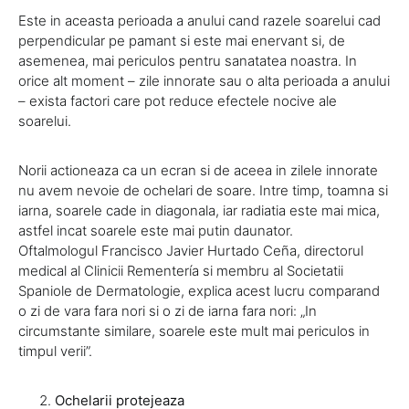
Este in aceasta perioada a anului cand razele soarelui cad
perpendicular pe pamant si este mai enervant si, de
asemenea, mai periculos pentru sanatatea noastra. In
orice alt moment – zile innorate sau o alta perioada a anului
– exista factori care pot reduce efectele nocive ale
soarelui.
Norii actioneaza ca un ecran si de aceea in zilele innorate
nu avem nevoie de ochelari de soare. Intre timp, toamna si
iarna, soarele cade in diagonala, iar radiatia este mai mica,
astfel incat soarele este mai putin daunator.
Oftalmologul Francisco Javier Hurtado Ceña, directorul
medical al Clinicii Rementería si membru al Societatii
Spaniole de Dermatologie, explica acest lucru comparand
o zi de vara fara nori si o zi de iarna fara nori: „In
circumstante similare, soarele este mult mai periculos in
timpul verii”.
Ochelarii protejeaza