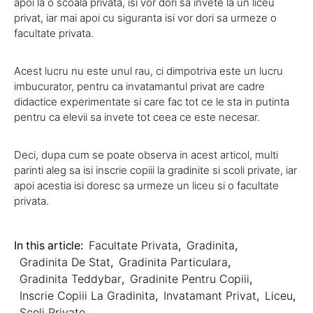
apoi la o scoala privata, isi vor dori sa invete la un liceu
privat, iar mai apoi cu siguranta isi vor dori sa urmeze o
facultate privata.
Acest lucru nu este unul rau, ci dimpotriva este un lucru
imbucurator, pentru ca invatamantul privat are cadre
didactice experimentate si care fac tot ce le sta in putinta
pentru ca elevii sa invete tot ceea ce este necesar.
Deci, dupa cum se poate observa in acest articol, multi
parinti aleg sa isi inscrie copiii la gradinite si scoli private, iar
apoi acestia isi doresc sa urmeze un liceu si o facultate
privata.
In this article:
Facultate Privata
,
Gradinita
,
Gradinita De Stat
,
Gradinita Particulara
,
Gradinita Teddybar
,
Gradinite Pentru Copiii
,
Inscrie Copiii La Gradinita
,
Invatamant Privat
,
Liceu
,
Scoli Private