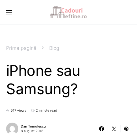
Prima pagină
Blog
iPhone sau
Samsung?
517 views
2 minute read
Dan Tomulescu
8 august 2018