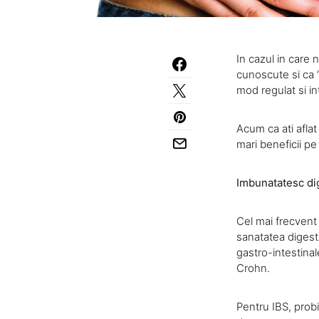
In cazul in care 
cunoscute si ca “
mod regulat si in
Acum ca ati aflat
mari beneficii p
Imbunatatesc dige
Cel mai frecvent 
sanatatea digesti
gastro-intestinale
Crohn.
Pentru IBS, probi