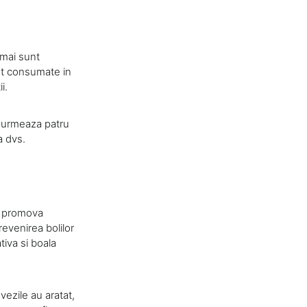
 mai sunt
unt consumate in
i.
re urmeaza patru
a dvs.
 a promova
revenirea bolilor
ativa si boala
vezile au aratat,