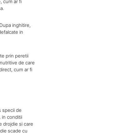
, cum ar fi
a.
Dupa inghitire,
efalcate in
e prin peretii
 nutritive de care
rect, cum ar fi
s specii de
 in conditii
e drojdie si care
ojdie scade cu