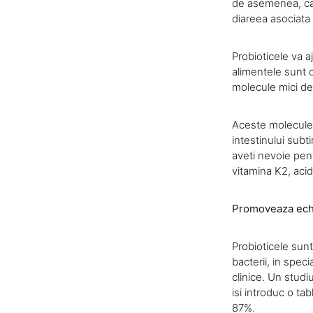
de asemenea, ca p
diareea asociata 
Probioticele va a
alimentele sunt c
molecule mici de 
Aceste molecule s
intestinului subt
aveti nevoie pen
vitamina K2, acid 
Promoveaza echil
Probioticele sunt 
bacterii, in speci
clinice. Un studiu
isi introduc o ta
87%.