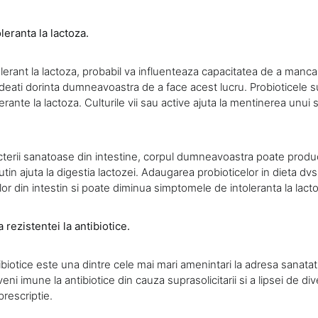
leranta la lactoza.
lerant la lactoza, probabil va influenteaza capacitatea de a manca
deati dorinta dumneavoastra de a face acest lucru. Probioticele su
lerante la lactoza. Culturile vii sau active ajuta la mentinerea unui 
terii sanatoase din intestine, corpul dumneavoastra poate produ
utin ajuta la digestia lactozei. Adaugarea probioticelor in dieta d
iilor din intestin si poate diminua simptomele de intoleranta la lact
 rezistentei la antibiotice.
ibiotice este una dintre cele mai mari amenintari la adresa sanatati
eni imune la antibiotice din cauza suprasolicitarii si a lipsei de div
prescriptie.