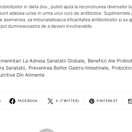
obioticelor in dieta dvs., puteti ajuta la reconstruirea diverselor ba
 sunt adesea ucise in urma unui curs de antibiotice. Suplimentele 
e asemenea, sa imbunatateasca eficacitatea antibioticelor si sa aj
corpul dumneavoastra de a deveni invulnerabile.
menintari La Adresa Sanatatii Globale
,
Beneficii Ale Probiot
ra Sanatatii
,
Prevenirea Bolilor Gastro-Intestinale
,
Probiotic
tritive Din Alimente
s
FACEBOOK
X (TWITTER)
PINTEREST