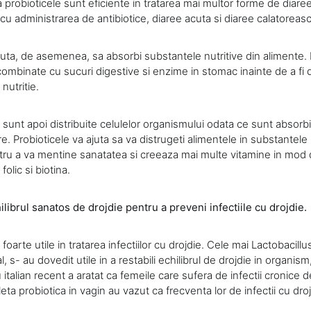
robioticele sunt eficiente in tratarea mai multor forme de diaree
cu administrarea de antibiotice, diaree acuta si diaree calatoreasc
juta, de asemenea, sa absorbi substantele nutritive din alimente. 
ombinate cu sucuri digestive si enzime in stomac inainte de a fi d
nutritie.
unt apoi distribuite celulelor organismului odata ce sunt absorbit
ire. Probioticele va ajuta sa va distrugeti alimentele in substantele
tru a va mentine sanatatea si creeaza mai multe vitamine in mod di
folic si biotina.
ibrul sanatos de drojdie pentru a preveni infectiile cu drojdie.
foarte utile in tratarea infectiilor cu drojdie. Cele mai Lactobacillu
al, s- au dovedit utile in a restabili echilibrul de drojdie in organism,
 italian recent a aratat ca femeile care sufera de infectii cronice d
bleta probiotica in vagin au vazut ca frecventa lor de infectii cu dr