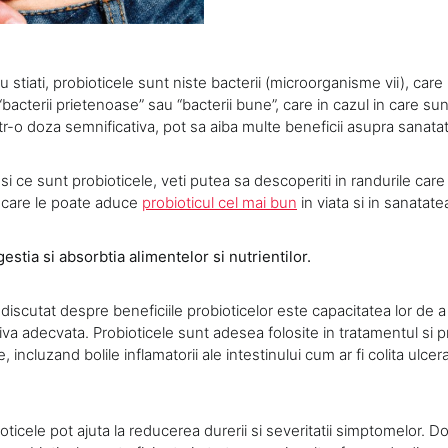
nu stiati, probioticele sunt niste bacterii (microorganisme vii), care
bacterii prietenoase” sau “bacterii bune”, care in cazul in care s
tr-o doza semnificativa, pot sa aiba multe beneficii asupra sanatati
 si ce sunt probioticele, veti putea sa descoperiti in randurile ca
e care le poate aduce
probioticul cel mai bun
in viata si in sanatate
stia si absorbtia alimentelor si nutrientilor.
discutat despre beneficiile probioticelor este capacitatea lor de
va adecvata. Probioticele sunt adesea folosite in tratamentul si p
, incluzand bolile inflamatorii ale intestinului cum ar fi colita ulcer
oticele pot ajuta la reducerea durerii si severitatii simptomelor. Do