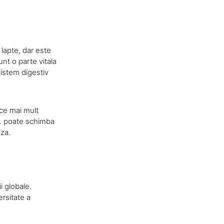
 lapte, dar este
nt o parte vitala
sistem digestiv
ce mai mult
vs. poate schimba
oza.
i globale.
ersitate a