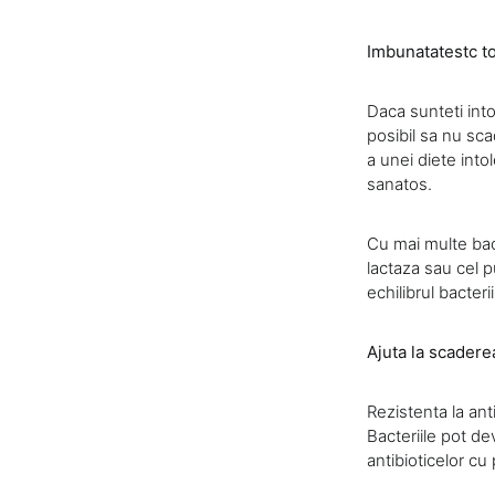
Imbunatatestc to
Daca sunteti into
posibil sa nu sca
a unei diete into
sanatos.
Cu mai multe bac
lactaza sau cel p
echilibrul bacter
Ajuta la scaderea
Rezistenta la ant
Bacteriile pot dev
antibioticelor cu 