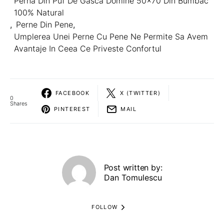
Perna Din Puf De Gasca Domine 50×70 Din Bumbac
100% Natural
,
Perne Din Pene
,
Umplerea Unei Perne Cu Pene Ne Permite Sa Avem
Avantaje In Ceea Ce Priveste Confortul
FACEBOOK
X (TWITTER)
0
Shares
PINTEREST
MAIL
Post written by:
Dan Tomulescu
FOLLOW