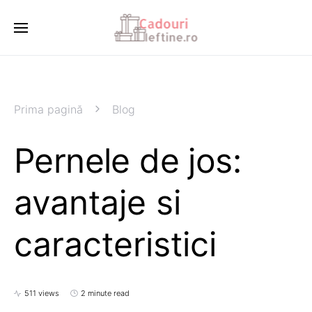
Prima pagină
Blog
Pernele de jos:
avantaje si
caracteristici
511 views
2 minute read