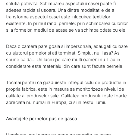
solutia potrivita. Schimbarea aspectului casei poate fi
adesea rapida si usoara. Una dintre modalitatile de a
transforma aspectul casei este inlocuirea textilelor
existente. In primul rand, pernele: prin schimbarea culorilor
si a formelor, mediul de acasa se va schimba odata cu ele.
Daca o camera pare goala si impersonala, adaugati culoare
cu ajutorul pernelor si ati terminat. Simplu, nu-i asa? As
spune ca da… Un lucru pe care multi oameni nu il iau in
considerare este materialul din care sunt facute pernele.
Tocmai pentru ca gazduieste intregul ciclu de productie in
propria fabrica, este in masura sa monitorizeze nivelul de
calitate al produselor sale. Calitatea produsului este foarte
apreciata nu numai in Europa, ci si in restul lumii.
Avantajele pernelor pus de gasca
Umplerea unei perne cu pene ne permite sa avem