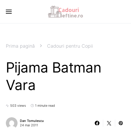
Prima pagină
Cadouri pentru Copii
Pijama Batman
Vara
503 views
1 minute read
Dan Tomulescu
24 mai 2011