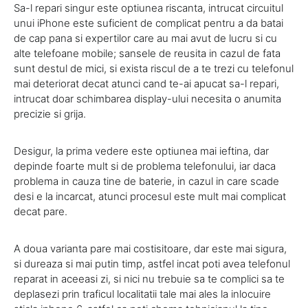
Sa-l repari singur este optiunea riscanta, intrucat circuitul
unui iPhone este suficient de complicat pentru a da batai
de cap pana si expertilor care au mai avut de lucru si cu
alte telefoane mobile; sansele de reusita in cazul de fata
sunt destul de mici, si exista riscul de a te trezi cu telefonul
mai deteriorat decat atunci cand te-ai apucat sa-l repari,
intrucat doar schimbarea display-ului necesita o anumita
precizie si grija.
Desigur, la prima vedere este optiunea mai ieftina, dar
depinde foarte mult si de problema telefonului, iar daca
problema in cauza tine de baterie, in cazul in care scade
desi e la incarcat, atunci procesul este mult mai complicat
decat pare.
A doua varianta pare mai costisitoare, dar este mai sigura,
si dureaza si mai putin timp, astfel incat poti avea telefonul
reparat in aceeasi zi, si nici nu trebuie sa te complici sa te
deplasezi prin traficul localitatii tale mai ales la inlocuire