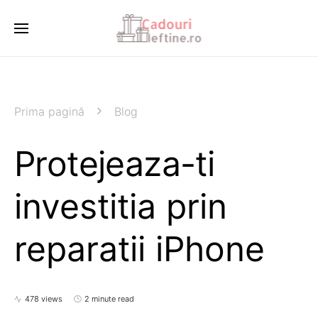
Prima pagină
Blog
Protejeaza-ti
investitia prin
reparatii iPhone
478 views
2 minute read