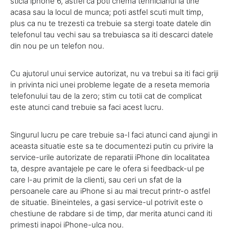
sticla iphone 6, astfel ca poti chema tehnicianul la tine
acasa sau la locul de munca; poti astfel scuti mult timp,
plus ca nu te trezesti ca trebuie sa stergi toate datele din
telefonul tau vechi sau sa trebuiasca sa iti descarci datele
din nou pe un telefon nou.
Cu ajutorul unui service autorizat, nu va trebui sa iti faci griji
in privinta nici unei probleme legate de a reseta memoria
telefonului tau de la zero; stim cu totii cat de complicat
este atunci cand trebuie sa faci acest lucru.
Singurul lucru pe care trebuie sa-l faci atunci cand ajungi in
aceasta situatie este sa te documentezi putin cu privire la
service-urile autorizate de reparatii iPhone din localitatea
ta, despre avantajele pe care le ofera si feedback-ul pe
care l-au primit de la clienti, sau ceri un sfat de la
persoanele care au iPhone si au mai trecut printr-o astfel
de situatie. Bineinteles, a gasi service-ul potrivit este o
chestiune de rabdare si de timp, dar merita atunci cand iti
primesti inapoi iPhone-ulca nou.