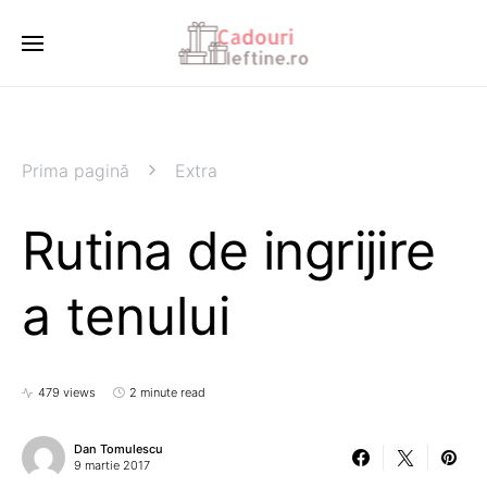
Prima pagină
Extra
Rutina de ingrijire
a tenului
479 views
2 minute read
Dan Tomulescu
9 martie 2017