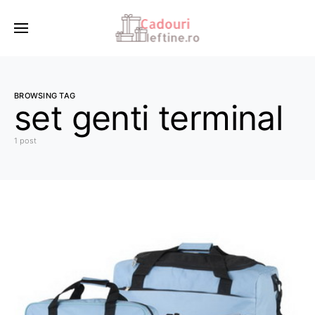
BROWSING TAG
set genti terminal
1 post