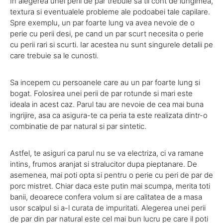
In alegerea unei perii de par trebuie sa tii cont de lungimea,
textura si eventualele probleme ale podoabei tale capilare.
Spre exemplu, un par foarte lung va avea nevoie de o
perie cu perii desi, pe cand un par scurt necesita o perie
cu perii rari si scurti. Iar acestea nu sunt singurele detalii pe
care trebuie sa le cunosti.
Sa incepem cu persoanele care au un par foarte lung si
bogat. Folosirea unei perii de par rotunde si mari este
ideala in acest caz. Parul tau are nevoie de cea mai buna
ingrijire, asa ca asigura-te ca peria ta este realizata dintr-o
combinatie de par natural si par sintetic.
Astfel, te asiguri ca parul nu se va electriza, ci va ramane
intins, frumos aranjat si stralucitor dupa pieptanare. De
asemenea, mai poti opta si pentru o perie cu peri de par de
porc mistret. Chiar daca este putin mai scumpa, merita toti
banii, deoarece confera volum si are calitatea de a masa
usor scalpul si a-l curata de impuritati. Alegerea unei perii
de par din par natural este cel mai bun lucru pe care il poti