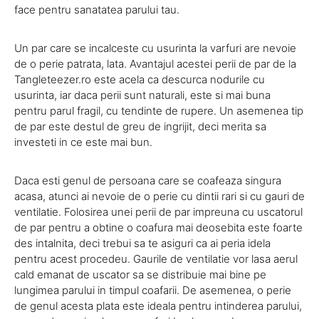
face pentru sanatatea parului tau.
Un par care se incalceste cu usurinta la varfuri are nevoie
de o perie patrata, lata. Avantajul acestei perii de par de la
Tangleteezer.ro este acela ca descurca nodurile cu
usurinta, iar daca perii sunt naturali, este si mai buna
pentru parul fragil, cu tendinte de rupere. Un asemenea tip
de par este destul de greu de ingrijit, deci merita sa
investeti in ce este mai bun.
Daca esti genul de persoana care se coafeaza singura
acasa, atunci ai nevoie de o perie cu dintii rari si cu gauri de
ventilatie. Folosirea unei perii de par impreuna cu uscatorul
de par pentru a obtine o coafura mai deosebita este foarte
des intalnita, deci trebui sa te asiguri ca ai peria idela
pentru acest procedeu. Gaurile de ventilatie vor lasa aerul
cald emanat de uscator sa se distribuie mai bine pe
lungimea parului in timpul coafarii. De asemenea, o perie
de genul acesta plata este ideala pentru intinderea parului,