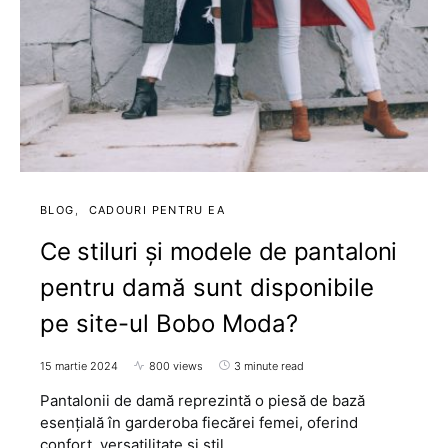
BLOG
CADOURI PENTRU EA
Ce stiluri și modele de pantaloni
pentru damă sunt disponibile
pe site-ul Bobo Moda?
15 martie 2024
800 views
3 minute read
Pantalonii de damă reprezintă o piesă de bază
esențială în garderoba fiecărei femei, oferind
confort, versatilitate și stil…