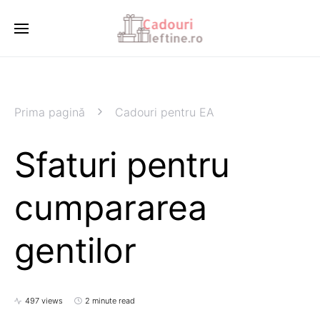
Prima pagină
Cadouri pentru EA
Sfaturi pentru
cumpararea
gentilor
497 views
2 minute read