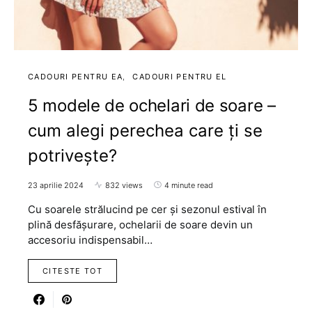
CADOURI PENTRU EA
CADOURI PENTRU EL
5 modele de ochelari de soare –
cum alegi perechea care ți se
potrivește?
23 aprilie 2024
832 views
4 minute read
Cu soarele strălucind pe cer și sezonul estival în
plină desfășurare, ochelarii de soare devin un
accesoriu indispensabil…
CITESTE TOT