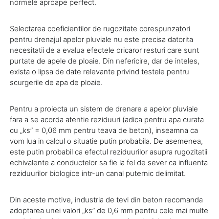
normele aproape perfect.
Selectarea coeficientilor de rugozitate corespunzatori
pentru drenajul apelor pluviale nu este precisa datorita
necesitatii de a evalua efectele oricaror resturi care sunt
purtate de apele de ploaie. Din nefericire, dar de inteles,
exista o lipsa de date relevante privind testele pentru
scurgerile de apa de ploaie.
Pentru a proiecta un sistem de drenare a apelor pluviale
fara a se acorda atentie reziduuri (adica pentru apa curata
cu „ks” = 0,06 mm pentru teava de beton), inseamna ca
vom lua in calcul o situatie putin probabila. De asemenea,
este putin probabil ca efectul reziduurilor asupra rugozitatii
echivalente a conductelor sa fie la fel de sever ca influenta
reziduurilor biologice intr-un canal puternic delimitat.
Din aceste motive, industria de tevi din beton recomanda
adoptarea unei valori „ks” de 0,6 mm pentru cele mai multe