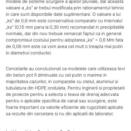
modele de sisteme scurgere a apelor pluviale, dar aceasta
valoare a „ks” ar trebui modificata prin rationamentul tehnic
in care sunt disponibile date suplimentare. O valoare a lui
„ks” de 0,6 mm este conservativa comparativ cu intervalul
„ks” (0,15 mm pana la 0,30 mm) recomandat in precipitatiile
normale, dar din nou trebuie remarcat faptul ca in general
compromisul costului pentru adoptarea „ks” = 0,6 Mm fata
de 0,06 mm este ca vom avea cel mult o treapta mai putin
in diametrul conductei.
Cercetarile au concluzionat ca modelele care utilizeaza tevi
din beton pot fi diminuate cu cel putin o marime in
majoritatea cazurilor, in comparatie cu otelul, aluminiul si
tubulatura din HDPE ondulata. Pentru inginerii si proprietarii
de proiecte pentru a selecta o teava de drenaj adecvata
pentru o aplicatie specifica de canal sau scurgere, este
foarte important ca valorile eficiente ale rugozitatii aplicate
sa rezulte din cercetare si nu din aplicatii de laborator.