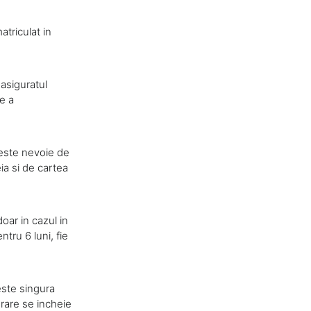
atriculat in
 asiguratul
e a
 este nevoie de
ia si de cartea
oar in cazul in
ntru 6 luni, fie
este singura
rare se incheie