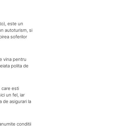
o), este un
un autoturism, si
irea soferilor
de vina pentru
eiata polita de
 care esti
ci un fel, iar
 de asigurari la
anumite conditii