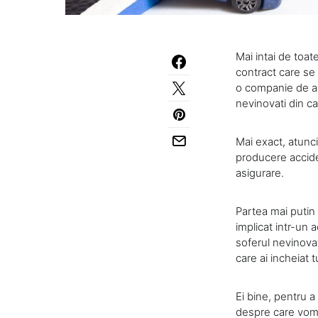
Mai intai de toat
contract care se 
o companie de asi
nevinovati din ca
Mai exact, atunci 
producere acciden
asigurare.
Partea mai putin 
implicat intr-un a
soferul nevinovat
care ai incheiat 
Ei bine, pentru a
despre care vom 