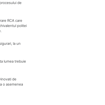
 procesului de
urare RCA care
hivalentul politei
e.
igurari, la un
ata lumea trebuie
vinovati de
insa o asemenea