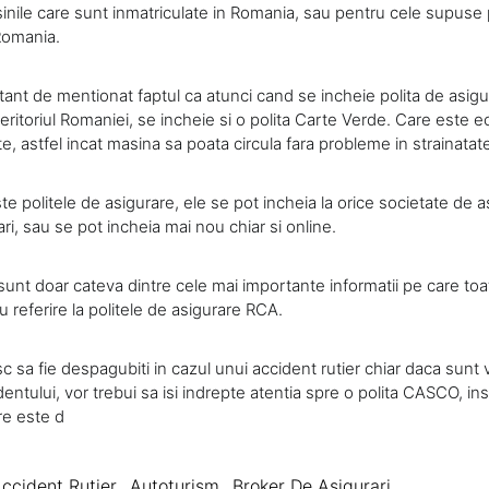
inile care sunt inmatriculate in Romania, sau pentru cele supuse
 Romania.
rtant de mentionat faptul ca atunci cand se incheie polita de asig
teritoriul Romaniei, se incheie si o polita Carte Verde. Care este ec
te, astfel incat masina sa poata circula fara probleme in strainatat
te politele de asigurare, ele se pot incheia la orice societate de as
ri, sau se pot incheia mai nou chiar si online.
sunt doar cateva dintre cele mai importante informatii pe care to
 referire la politele de asigurare RCA.
sc sa fie despagubiti in cazul unui accident rutier chiar daca sunt 
entului, vor trebui sa isi indrepte atentia spre o polita CASCO, 
re este d
ccident Rutier
,
Autoturism
,
Broker De Asigurari
,