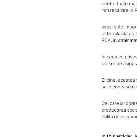
pentru toate mas
inmatriculare in
Iarasi este impo
este valabila pe 
RCA, in strainata
In ceea ce prives
broker de asigura
Ei bine, acestea 
sa le cunoasca cu
Cei care isi dore
producerea accid
polita de asigura
In this article:
A