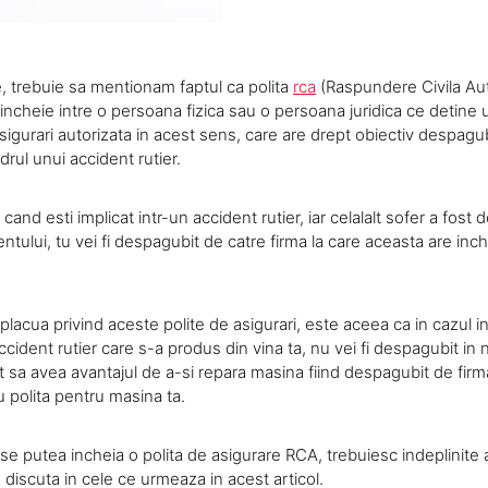
e, trebuie sa mentionam faptul ca polita
rca
(Raspundere Civila Aut
incheie intre o persoana fizica sau o persoana juridica ce detine 
gurari autorizata in acest sens, care are drept obiectiv despagub
drul unui accident rutier.
cand esti implicat intr-un accident rutier, iar celalalt sofer a fost 
tului, tu vei fi despagubit de catre firma la care aceasta are inch
placua privind aceste polite de asigurari, este aceea ca in cazul in
ccident rutier care s-a produs din vina ta, nu vei fi despagubit in ni
 sa avea avantajul de a-si repara masina fiind despagubit de firma
tu polita pentru masina ta.
 se putea incheia o polita de asigurare RCA, trebuiesc indeplinite 
discuta in cele ce urmeaza in acest articol.