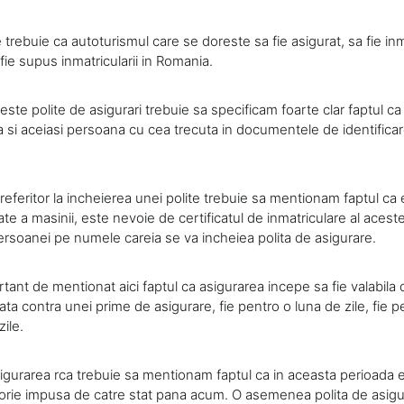
e trebuie ca autoturismul care se doreste sa fie asigurat, sa fie inm
ie supus inmatricularii in Romania.
aceste polite de asigurari trebuie sa specificam foarte clar faptul ca
a si aceiasi persoana cu cea trecuta in documentele de identificar
eferitor la incheierea unei polite trebuie sa mentionam faptul ca
ate a masinii, este nevoie de certificatul de inmatriculare al aceste
persoanei pe numele careia se va incheiea polita de asigurare.
tant de mentionat aici faptul ca asigurarea incepe sa fie valabila d
ata contra unei prime de asigurare, fie pentro o luna de zile, fie pe
ile.
asigurarea rca trebuie sa mentionam faptul ca in aceasta perioada 
torie impusa de catre stat pana acum. O asemenea polita de asigu