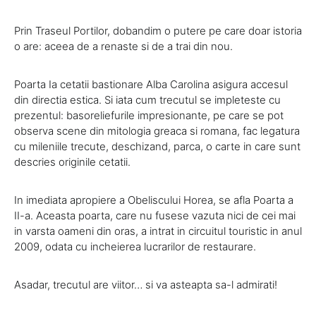
Prin Traseul Portilor, dobandim o putere pe care doar istoria
o are: aceea de a renaste si de a trai din nou.
Poarta Ia cetatii bastionare Alba Carolina asigura accesul
din directia estica. Si iata cum trecutul se impleteste cu
prezentul: basoreliefurile impresionante, pe care se pot
observa scene din mitologia greaca si romana, fac legatura
cu mileniile trecute, deschizand, parca, o carte in care sunt
descries originile cetatii.
In imediata apropiere a Obeliscului Horea, se afla Poarta a
II-a. Aceasta poarta, care nu fusese vazuta nici de cei mai
in varsta oameni din oras, a intrat in circuitul touristic in anul
2009, odata cu incheierea lucrarilor de restaurare.
Asadar, trecutul are viitor… si va asteapta sa-l admirati!