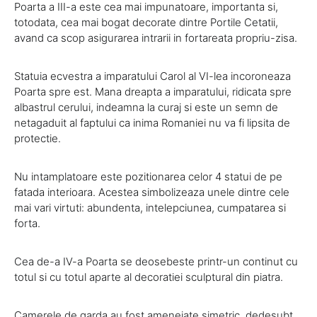
Poarta a III-a este cea mai impunatoare, importanta si,
totodata, cea mai bogat decorate dintre Portile Cetatii,
avand ca scop asigurarea intrarii in fortareata propriu-zisa.
Statuia ecvestra a imparatului Carol al VI-lea incoroneaza
Poarta spre est. Mana dreapta a imparatului, ridicata spre
albastrul cerului, indeamna la curaj si este un semn de
netagaduit al faptului ca inima Romaniei nu va fi lipsita de
protectie.
Nu intamplatoare este pozitionarea celor 4 statui de pe
fatada interioara. Acestea simbolizeaza unele dintre cele
mai vari virtuti: abundenta, intelepciunea, cumpatarea si
forta.
Cea de-a IV-a Poarta se deosebeste printr-un continut cu
totul si cu totul aparte al decoratiei sculptural din piatra.
Camerele de garda au fost amenejate simetric, dedesubt,