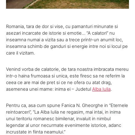
Romania, tara de dor si vise, cu pamanturi minunate si
asezari incarcate de istorie si emotie… “A calatori” nu
inseamna numai a vizita sau a trece printr-un anumit loc,
inseamna schimb de ganduri si energie intre noi si locul pe
care il vizitam.
Venind vorba de calatorie, de tara noastra imbracata mereu
intr-o haina frumoasa si unica, este firesc sa ne referim la
ceea ce are mai de pret si ce ne ofera cu atat drag,
asemenea unei mame: inima ei – Judetul
Alba Iulia
.
Pentru ca, asa cum spune Fanica N. Gheorghe in “Eternele
reintoarceri”, “La Alba Iulia ne regasim, mai intai, in inima
unui teritoriu romanesc bimilenar, invaluit in nimbul
legendar al unor necurmate evenimente istorice, adanc
incrustate in fiinta neamului.”