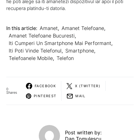
fie poti alege sa iti amanetezi dispozitivul iar apoi il poti
recupera platindu-ti datoria.
In this article:
Amanet
,
Amanet Telefoane
,
Amanet Telefoane Bucuresti
,
Iti Cumperi Un Smartphone Mai Performant
,
Iti Poti Vinde Telefonul
,
Smartphone
,
Telefoanele Mobile
,
Telefon
FACEBOOK
X (TWITTER)
0
Shares
PINTEREST
MAIL
Post written by:
Dan Tomulescu