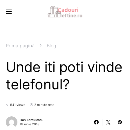
Prima pagină
Blog
Unde iti poti vinde
telefonul?
541 views
2 minute read
Dan Tomulescu
18 iunie 2018