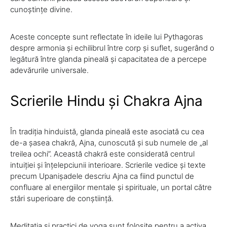
cunoștințe divine.
Aceste concepte sunt reflectate în ideile lui Pythagoras
despre armonia și echilibrul între corp și suflet, sugerând o
legătură între glanda pineală și capacitatea de a percepe
adevărurile universale.
Scrierile Hindu și Chakra Ajna
În tradiția hinduistă, glanda pineală este asociată cu cea
de-a șasea chakră, Ajna, cunoscută și sub numele de „al
treilea ochi”. Această chakră este considerată centrul
intuiției și înțelepciunii interioare. Scrierile vedice și texte
precum Upanișadele descriu Ajna ca fiind punctul de
confluare al energiilor mentale și spirituale, un portal către
stări superioare de conștiință.
Meditația și practici de yoga sunt folosite pentru a activa