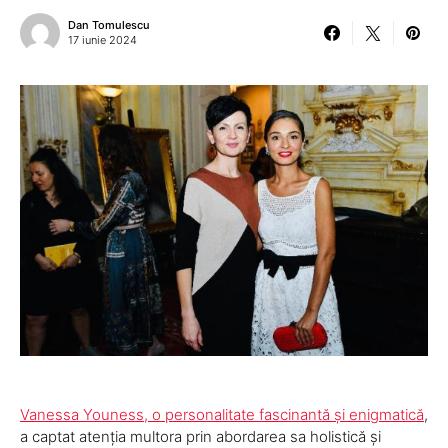
Dan Tomulescu
17 iunie 2024
Vanessa Youness, o personalitate fascinantă și enigmatică
,
a captat atenția multora prin abordarea sa holistică și