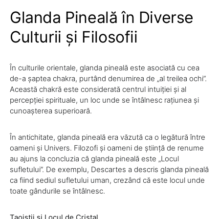
Glanda Pineală în Diverse
Culturii și Filosofii
În culturile orientale, glanda pineală este asociată cu cea
de-a șaptea chakra, purtând denumirea de „al treilea ochi”.
Această chakră este considerată centrul intuiției și al
percepției spirituale, un loc unde se întâlnesc rațiunea și
cunoașterea superioară.
În antichitate, glanda pineală era văzută ca o legătură între
oameni și Univers. Filozofi și oameni de știință de renume
au ajuns la concluzia că glanda pineală este „Locul
sufletului”. De exemplu, Descartes a descris glanda pineală
ca fiind sediul sufletului uman, crezând că este locul unde
toate gândurile se întâlnesc.
Taoiștii și Locul de Cristal