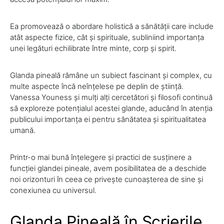
Ea promovează o abordare holistică a sănătății care include
atât aspecte fizice, cât și spirituale, subliniind importanța
unei legături echilibrate între minte, corp și spirit.
Glanda pineală rămâne un subiect fascinant și complex, cu
multe aspecte încă neînțelese pe deplin de știință.
Vanessa Youness și mulți alți cercetători și filosofi continuă
să exploreze potențialul acestei glande, aducând în atenția
publicului importanța ei pentru sănătatea și spiritualitatea
umană.
Printr-o mai bună înțelegere și practici de susținere a
funcției glandei pineale, avem posibilitatea de a deschide
noi orizonturi în ceea ce privește cunoașterea de sine și
conexiunea cu universul.
Glanda Pineală în Scrierile