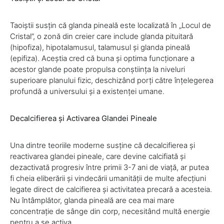
Taoiștii susțin că glanda pineală este localizată în „Locul de
Cristal”, o zonă din creier care include glanda pituitară
(hipofiza), hipotalamusul, talamusul și glanda pineală
(epifiza). Aceștia cred că buna și optima funcționare a
acestor glande poate propulsa conștiința la niveluri
superioare planului fizic, deschizând porți către înțelegerea
profundă a universului și a existenței umane.
Decalcifierea și Activarea Glandei Pineale
Una dintre teoriile moderne susține că decalcifierea și
reactivarea glandei pineale, care devine calcifiată și
dezactivată progresiv între primii 3-7 ani de viață, ar putea
fi cheia eliberării și vindecării umanității de multe afecțiuni
legate direct de calcifierea și activitatea precară a acesteia.
Nu întâmplător, glanda pineală are cea mai mare
concentrație de sânge din corp, necesitând multă energie
pentru a se activa.