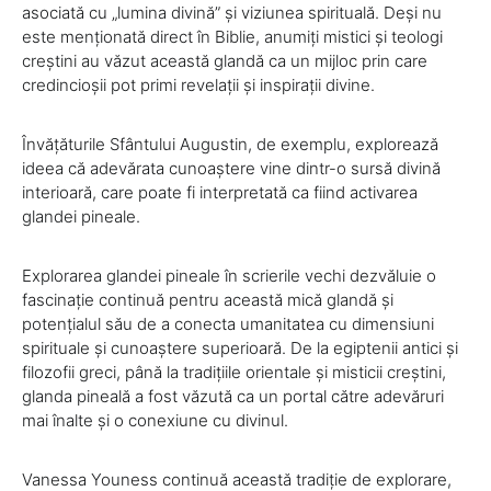
asociată cu „lumina divină” și viziunea spirituală. Deși nu
este menționată direct în Biblie, anumiți mistici și teologi
creștini au văzut această glandă ca un mijloc prin care
credincioșii pot primi revelații și inspirații divine.
Învățăturile Sfântului Augustin, de exemplu, explorează
ideea că adevărata cunoaștere vine dintr-o sursă divină
interioară, care poate fi interpretată ca fiind activarea
glandei pineale.
Explorarea glandei pineale în scrierile vechi dezvăluie o
fascinație continuă pentru această mică glandă și
potențialul său de a conecta umanitatea cu dimensiuni
spirituale și cunoaștere superioară. De la egiptenii antici și
filozofii greci, până la tradițiile orientale și misticii creștini,
glanda pineală a fost văzută ca un portal către adevăruri
mai înalte și o conexiune cu divinul.
Vanessa Youness continuă această tradiție de explorare,