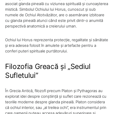
asociat glanda pineală cu viziunea spirituală și cunoașterea
mistică. Simbolul Ochiului lui Horus, cunoscut și sub
numele de Ochiul Atotvăzător, are o asemănare izbitoare
cu glanda pineală atunci când este privit dintr-o anumită
perspectivă anatomică a creierului uman.
Ochiul lui Horus reprezenta protecție, regalitate și sănătate
și era adesea folosit în amulete și artefacte pentru a
conferi puteri spirituale purtătorului.
Filozofia Greacă și „Sediul
Sufletului”
În Grecia Antică, filozofi precum Platon și Pythagoras au
explorat idei despre conștiință și suflet care rezonează cu
teoriile moderne despre glanda pineală. Platon considera
că ochiul interior, sau „al treilea ochi”, era instrumentul prin
care oamenii puteau accesa adevăruri superioare și