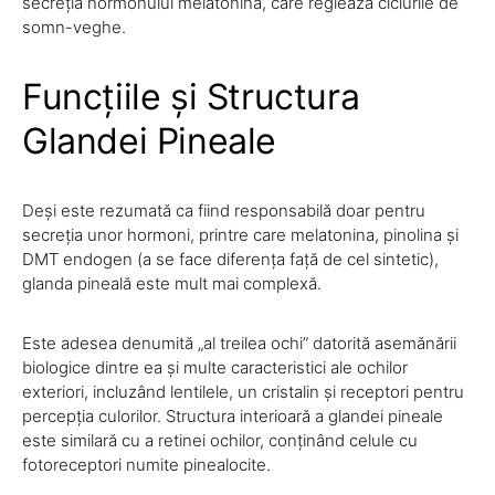
secreția hormonului melatonină, care reglează ciclurile de
somn-veghe.
Funcțiile și Structura
Glandei Pineale
Deși este rezumată ca fiind responsabilă doar pentru
secreția unor hormoni, printre care melatonina, pinolina și
DMT endogen (a se face diferența față de cel sintetic),
glanda pineală este mult mai complexă.
Este adesea denumită „al treilea ochi” datorită asemănării
biologice dintre ea și multe caracteristici ale ochilor
exteriori, incluzând lentilele, un cristalin și receptori pentru
percepția culorilor. Structura interioară a glandei pineale
este similară cu a retinei ochilor, conținând celule cu
fotoreceptori numite pinealocite.