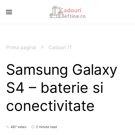
Prima pagină
Cadouri IT
Samsung Galaxy
S4 – baterie si
conectivitate
487 views
2 minute read