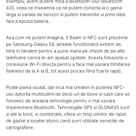
exemplu, avem putere mica a Bluetooth-ului (Bluetooth
4.0), ceea ce inseamna ca ne putem conecta la o gama
larga si variata de senzori si putem transmite si primi date
fara a epuiza bateria.
Asa cum ne putem imagina, S Beam si NFC sunt prezente
pe Samsung Galaxy S4, ambele functionand extrem de
bine in tandem pentru a pune mana pe chestii de pe alte
telefoane carora le-am apasat spatele. Acesta foloseste o
conexiune Wi-Fi directa pentru a face mai usoara trimiterea
fisierelor de la A la B, tot acest proces fiind foarte rapid.
Poate parea ciudat, dar inca mai credem in puterea NFC-
ului datorita multitudinii de dock-uri de boxe si casti care se
folosesc de aceasta tehnologie pentru o mai usoara
imperechere Bluetooth. Tehnologiile GPS si GLONASS sunt
si ele la bord, si combinate, ofera un timp uimitor de rapid
de gasire a locatiei atunci cand sunt utilizate serviciile de
cartografiere.