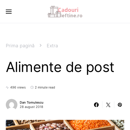
Prima pagină
Extra
Alimente de post
496 views
2 minute read
Dan Tomulescu
28 august 2018