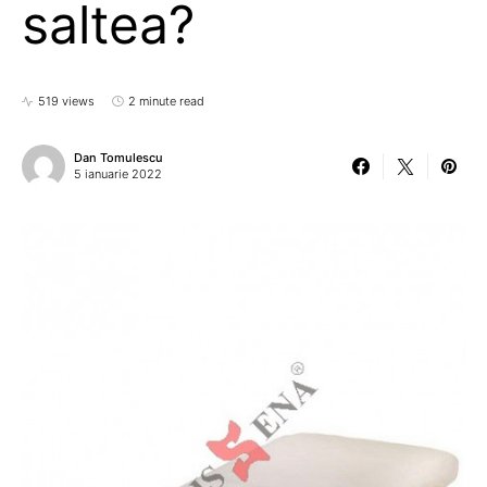
saltea?
519 views
2 minute read
Dan Tomulescu
5 ianuarie 2022