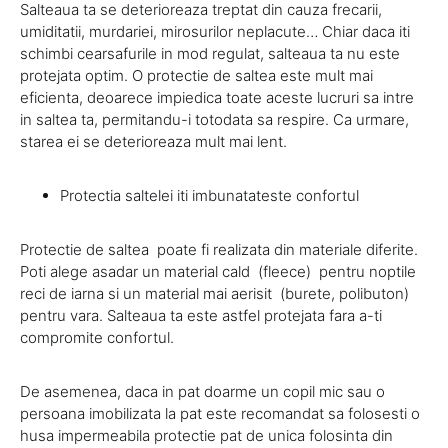
Salteaua ta se deterioreaza treptat din cauza frecarii,
umiditatii, murdariei, mirosurilor neplacute… Chiar daca iti
schimbi cearsafurile in mod regulat, salteaua ta nu este
protejata optim. O protectie de saltea este mult mai
eficienta, deoarece impiedica toate aceste lucruri sa intre
in saltea ta, permitandu-i totodata sa respire. Ca urmare,
starea ei se deterioreaza mult mai lent.
Protectia saltelei iti imbunatateste confortul
Protectie de saltea poate fi realizata din materiale diferite.
Poti alege asadar un material cald (fleece) pentru noptile
reci de iarna si un material mai aerisit (burete, polibuton)
pentru vara. Salteaua ta este astfel protejata fara a-ti
compromite confortul.
De asemenea, daca in pat doarme un copil mic sau o
persoana imobilizata la pat este recomandat sa folosesti o
husa impermeabila protectie pat de unica folosinta din