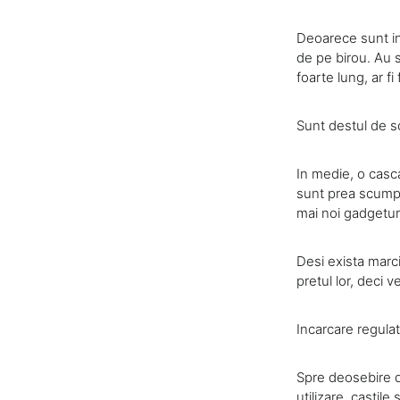
Deoarece sunt int
de pe birou. Au si
foarte lung, ar f
Sunt destul de 
In medie, o casca
sunt prea scumpe
mai noi gadgetu
Desi exista marci
pretul lor, deci v
Incarcare regula
Spre deosebire de
utilizare, castil