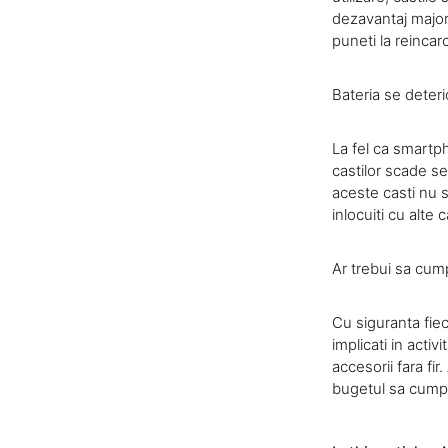
dezavantaj major 
puneti la reincarc
Bateria se deteri
La fel ca smartpho
castilor scade se
aceste casti nu 
inlocuiti cu alte ca
Ar trebui sa cumpa
Cu siguranta fiec
implicati in activ
accesorii fara fir
bugetul sa cumpar