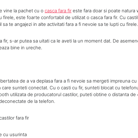
e vine la pachet cu o
casca fara fir
este fara doar si poate natura 
firele, este foarte confortabil de utilizat o casca fara fir. Cu castil
sa te angajezi in alte activitati fara a fi nevoie sa te lupti cu firele.
ra fir, s-ar putea sa uitati ca le aveti la un moment dat. De asemen
seaza bine in ureche.
libertatea de a va deplasa fara a fi nevoie sa mergeti impreuna cu
a care sunteti conectat. Cu o casti cu fir, sunteti blocat cu telefonu
oth utilizata de producatorul castilor, puteti obtine o distanta de 
e deconectate de la telefon.
stilor fara fir
e cu usurinta