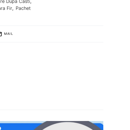
re Dupa Casti
,
ra Fir
,
Pachet
MAIL