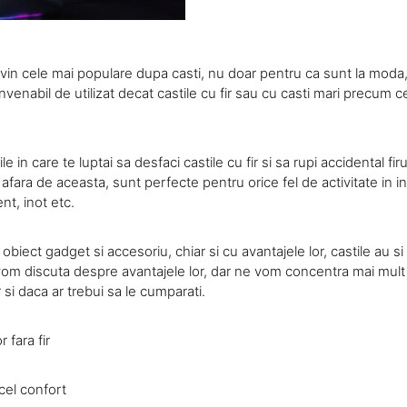
devin cele mai populare dupa casti, nu doar pentru ca sunt la moda,
venabil de utilizat decat castile cu fir sau cu casti mari precum c
 in care te luptai sa desfaci castile cu fir si sa rupi accidental firul
afara de aceasta, sunt perfecte pentru orice fel de activitate in int
nt, inot etc.
t obiect gadget si accesoriu, chiar si cu avantajele lor, castile au si 
, vom discuta despre avantajele lor, dar ne vom concentra mai mult
 si daca ar trebui sa le cumparati.
r fara fir
acel confort