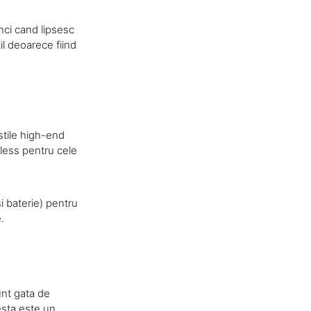
nci cand lipsesc
til deoarece fiind
astile high-end
less pentru cele
si baterie) pentru
.
unt gata de
cesta este un