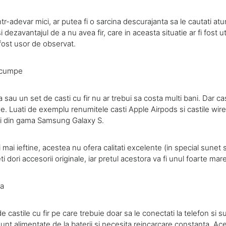
r-adevar mici, ar putea fi o sarcina descurajanta sa le cautati atu
 dezavantajul de a nu avea fir, care in aceasta situatie ar fi fost u
i fost usor de observat.
scumpe
 sau un set de casti cu fir nu ar trebui sa costa multi bani. Dar c
. Luati de exemplu renumitele casti Apple Airpods si castile wire
ri din gama Samsung Galaxy S.
 mai ieftine, acestea nu ofera calitati excelente (in special sunet 
eti dori accesorii originale, iar pretul acestora va fi unul foarte mare
ta
 castile cu fir pe care trebuie doar sa le conectati la telefon si s
e sunt alimentate de la baterii si necesita reincarcare constanta. A