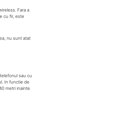
wireless. Fara a
e cu fir, este
ea, nu sunt atat
 telefonul sau cu
l. In functie de
40 metri inainte