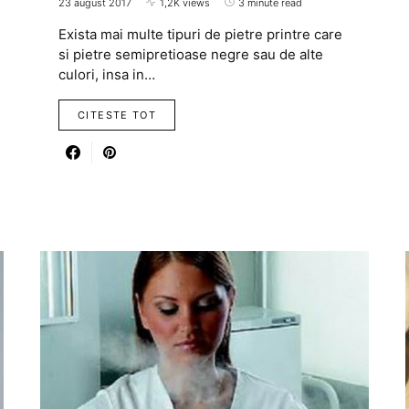
23 august 2017
1,2K views
3 minute read
Exista mai multe tipuri de pietre printre care
si pietre semipretioase negre sau de alte
culori, insa in…
CITESTE TOT