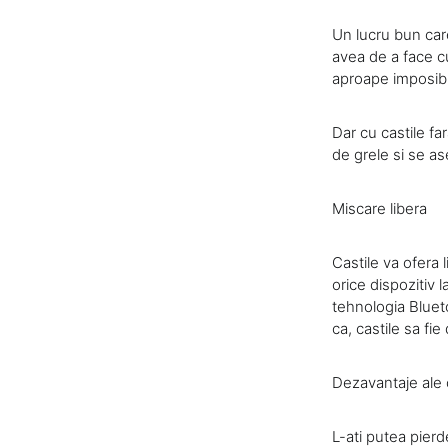
Un lucru bun car
avea de a face cu 
aproape imposibil 
Dar cu castile fa
de grele si se a
Miscare libera
Castile va ofera 
orice dispozitiv l
tehnologia Blueto
ca, castile sa fi
Dezavantaje ale ca
L-ati putea pierd