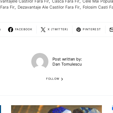
vantajele Castilor Fara Fir
,
Casca Fara Fir
,
Cele Mai Popula
Fara Fir
,
Dezavantaje Ale Castilor Fara Fir
,
Folosim Casti Fa
s
FACEBOOK
X (TWITTER)
PINTEREST
Post written by:
Dan Tomulescu
FOLLOW