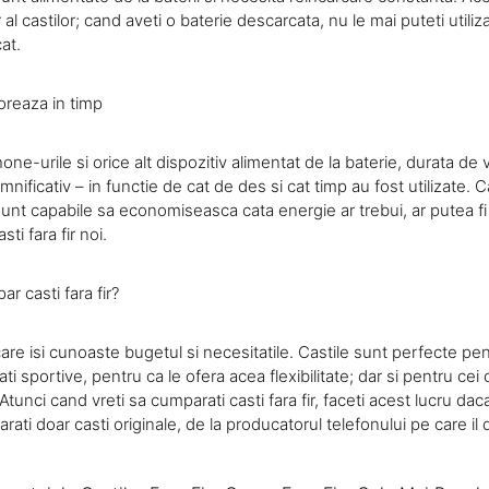
al castilor; cand aveti o baterie descarcata, nu le mai puteti utili
at.
oreaza in timp
ne-urile si orice alt dispozitiv alimentat de la baterie, durata de v
mnificativ – in functie de cat de des si cat timp au fost utilizate. C
sunt capabile sa economiseasca cata energie ar trebui, ar putea fi
sti fara fir noi.
r casti fara fir?
are isi cunoaste bugetul si necesitatile. Castile sunt perfecte pen
itati sportive, pentru ca le ofera acea flexibilitate; dar si pentru ce
. Atunci cand vreti sa cumparati casti fara fir, faceti acest lucru da
ati doar casti originale, de la producatorul telefonului pe care il d