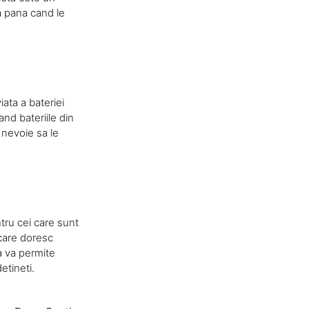
za pana cand le
iata a bateriei
and bateriile din
 nevoie sa le
tru cei care sunt
i care doresc
ca va permite
etineti.