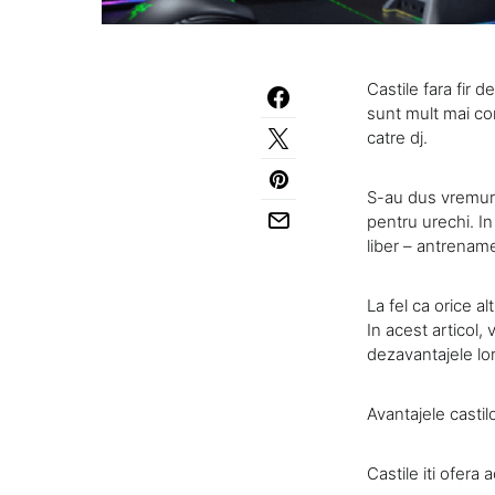
Castile fara fir 
sunt mult mai con
catre dj.
S-au dus vremurile
pentru urechi. In 
liber – antrename
La fel ca orice al
In acest articol
dezavantajele lor
Avantajele castilo
Castile iti ofera 