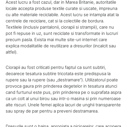
Acest lucru a fost cazul, dar in Marea Britanie, autoritatile
locale accepta produse textile curate si uscate, impreuna
cu alte materiale reciclabile. Acest lucru se intampla atat la
centrele de reciclare, cat si la colectiile de bordura.
Textilele (inclusiv pantalonii, ciorapii si strampii), care nu
pot fi repuse in uz, sunt reciclate si transformate in lucruri
precum pasla. Exista mai multe site-uri internet care
explica modalitatile de reutilizare a dresurilor (incalcit sau
altfel).
Ciorapii au fost criticati pentru faptul ca sunt subtiri,
deoarece tesatura subtire tricotata este predispusa la
rupere sau la rupere (sau „destramare”). Utilizatorul poate
provoca gaura prin prinderea degetelor in tesatura atunci
cand furtunul este pus, prin prinderea pe o suprafata aspra
ca un colt al unui birou sau intr-o masina si prin numeroase
alte riscuri. Unele femei aplica lacuri de unghii transparente
sau spray de par pentru a preveni destramarea.
Dresurile sunt o haina apropiata a picioarelor, care acopera