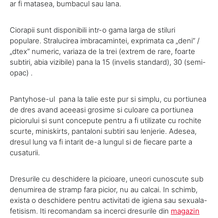
ar fi matasea, bumbacul sau lana.
Ciorapii sunt disponibili intr-o gama larga de stiluri
populare. Stralucirea imbracamintei, exprimata ca „deni” /
„dtex” numeric, variaza de la trei (extrem de rare, foarte
subtiri, abia vizibile) pana la 15 (invelis standard), 30 (semi-
opac) .
Pantyhose-ul pana la talie este pur si simplu, cu portiunea
de dres avand aceeasi grosime si culoare ca portiunea
piciorului si sunt concepute pentru a fi utilizate cu rochite
scurte, miniskirts, pantaloni subtiri sau lenjerie. Adesea,
dresul lung va fi intarit de-a lungul si de fiecare parte a
cusaturii.
Dresurile cu deschidere la picioare, uneori cunoscute sub
denumirea de stramp fara picior, nu au calcai. In schimb,
exista o deschidere pentru activitati de igiena sau sexuala-
fetisism. Iti recomandam sa incerci dresurile din
magazin