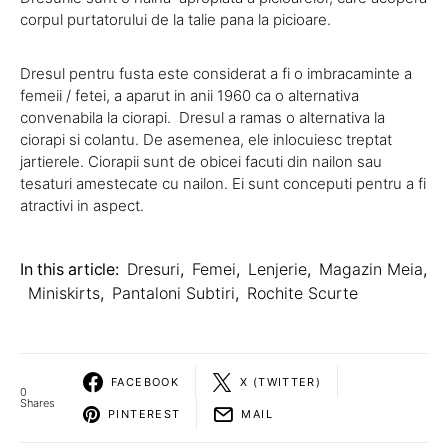
corpul purtatorului de la talie pana la picioare.
Dresul pentru fusta este considerat a fi o imbracaminte a
femeii / fetei, a aparut in anii 1960 ca o alternativa
convenabila la ciorapi. Dresul a ramas o alternativa la
ciorapi si colantu. De asemenea, ele inlocuiesc treptat
jartierele. Ciorapii sunt de obicei facuti din nailon sau
tesaturi amestecate cu nailon. Ei sunt conceputi pentru a fi
atractivi in aspect.
In this article:
Dresuri
,
Femei
,
Lenjerie
,
Magazin Meia
,
Miniskirts
,
Pantaloni Subtiri
,
Rochite Scurte
FACEBOOK
X (TWITTER)
0
Shares
PINTEREST
MAIL