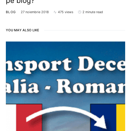
pe blog?
BLOG
27 noiembrie 2018
475 views
2 minute read
YOU MAY ALSO LIKE