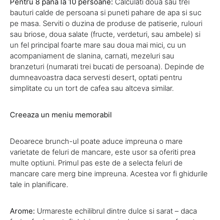
Pentru 8 pana la 10 persoane:
Calculati doua sau trei
bauturi calde de persoana si puneti pahare de apa si suc
pe masa. Serviti o duzina de produse de patiserie, rulouri
sau briose, doua salate (fructe, verdeturi, sau ambele) si
un fel principal foarte mare sau doua mai mici, cu un
acompaniament de slanina, carnati, mezeluri sau
branzeturi (numarati trei bucati de persoana). Depinde de
dumneavoastra daca servesti desert, optati pentru
simplitate cu un tort de cafea sau altceva similar.
Creeaza un meniu memorabil
Deoarece brunch-ul poate aduce impreuna o mare
varietate de feluri de mancare, este usor sa oferiti prea
multe optiuni. Primul pas este de a selecta feluri de
mancare care merg bine impreuna. Acestea vor fi ghidurile
tale in planificare.
Arome:
Urmareste echilibrul dintre dulce si sarat – daca