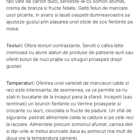
faci vafe de cartofi dulci, serveste-le cu somon afumat,
crema de branza si fructe feliate. Gatiti feluri de mancare
usor picante, in avans si lasati oaspetii dumneavoastra sa
ajusteze gustul prin plasarea unei sticle de sos fierbinte pe
masa.
Texturi:
Ofera texturi contrastante. Serviti o cafea latte
cremoasa cu alune alaturi de produse de patiserie aurii sau
oferiti boluri de nuci prajite cu struguri proaspeti drept
gustari.
Temperaturi:
Oferirea unei varietati de mancaruri calde si
reci este interesanta; de asemenea, va va permite sa nu
stati in bucatarie de la inceput pana la sfarsit. Incepeti (sau
terminati) un brunch fierbinte cu Verrine proaspete si
crocante cu iaurt, ciocolata si fructe de padure. Un sfat de
siguranta: pastrati alimentele calde la caldura si pe cele reci
la racoare. Alimentele precum somonul afumat, carnea deli
si dip-urile ar trebui aruncate daca au petrecut mai mult de
doua ore la temperatura camerei.