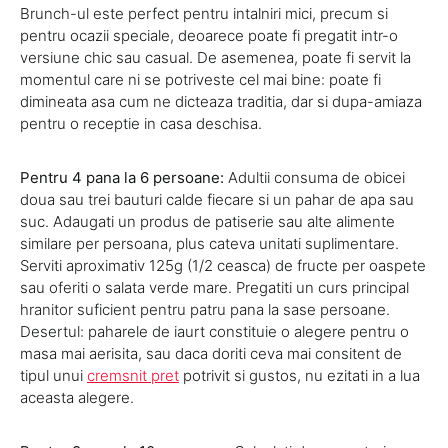
Brunch-ul este perfect pentru intalniri mici, precum si
pentru ocazii speciale, deoarece poate fi pregatit intr-o
versiune chic sau casual. De asemenea, poate fi servit la
momentul care ni se potriveste cel mai bine: poate fi
dimineata asa cum ne dicteaza traditia, dar si dupa-amiaza
pentru o receptie in casa deschisa.
Pentru 4 pana la 6 persoane:
Adultii consuma de obicei
doua sau trei bauturi calde fiecare si un pahar de apa sau
suc. Adaugati un produs de patiserie sau alte alimente
similare per persoana, plus cateva unitati suplimentare.
Serviti aproximativ 125g (1/2 ceasca) de fructe per oaspete
sau oferiti o salata verde mare. Pregatiti un curs principal
hranitor suficient pentru patru pana la sase persoane.
Desertul: paharele de iaurt constituie o alegere pentru o
masa mai aerisita, sau daca doriti ceva mai consitent de
tipul unui
cremsnit pret
potrivit si gustos, nu ezitati in a lua
aceasta alegere.